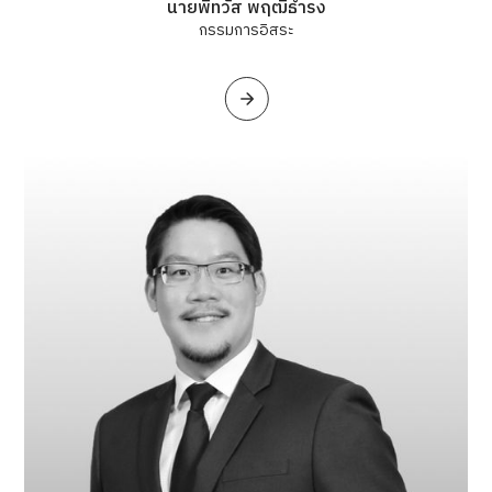
นายพิทวัส พฤฒิธำรง
กรรมการอิสระ