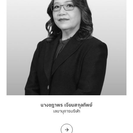
นางชฎาพร เจียมสกุลทิพย์
เลขานุการบริษัท