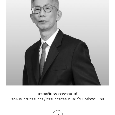
นายชุตินธร ดารกานนท์
รองประธานกรรมการ / กรรมการสรรหาและกำหนดค่าตอบแทน